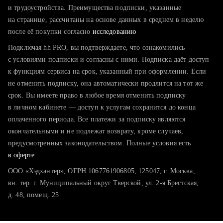
тратите много времени на поиск и вручную поднимаете
и трудоустройства. Преимущества подписки, указанные
резюме
на странице, рассчитаны на основе данных в среднем в неделю
после её покупки согласно
хотите сравнить себя с конкурентами и оценить шансы
исследованию
Подключая hh PRO, вы подтверждаете, что ознакомились
с условиями подписки и согласны с ними. Подписка даёт доступ
к функциям сервиса на срок, указанный при оформлении. Если
не отменить подписку, она автоматически продлится на тот же
срок. Вы имеете право в любое время отменить подписку
в личном кабинете — доступ к услугам сохранится до конца
оплаченного периода. Все платежи за подписку являются
окончательными и не подлежат возврату, кроме случаев,
предусмотренных законодательством. Полные условия есть
в оферте
ООО «Хэдхантер», ОГРН 1067761906805, 125047, г. Москва,
вн. тер. г. Муниципальный округ Тверской, ул. 2-я Брестская,
д. 48, помещ. 25