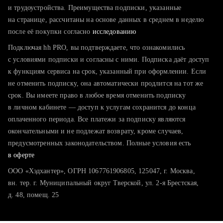
тратите много времени на поиск и вручную поднимаете
и трудоустройства. Преимущества подписки, указанные
резюме
на странице, рассчитаны на основе данных в среднем в неделю
после её покупки согласно
хотите сравнить себя с конкурентами и оценить шансы
исследованию
Подключая hh PRO, вы подтверждаете, что ознакомились
с условиями подписки и согласны с ними. Подписка даёт доступ
к функциям сервиса на срок, указанный при оформлении. Если
не отменить подписку, она автоматически продлится на тот же
срок. Вы имеете право в любое время отменить подписку
в личном кабинете — доступ к услугам сохранится до конца
оплаченного периода. Все платежи за подписку являются
окончательными и не подлежат возврату, кроме случаев,
предусмотренных законодательством. Полные условия есть
в оферте
ООО «Хэдхантер», ОГРН 1067761906805, 125047, г. Москва,
вн. тер. г. Муниципальный округ Тверской, ул. 2-я Брестская,
д. 48, помещ. 25